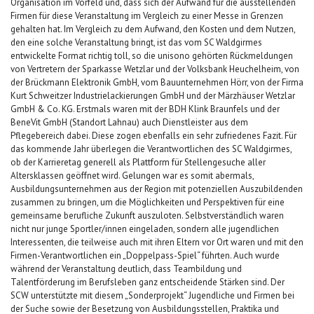
Organisation im Vorfeld und, dass sich der Aufwand für die ausstellenden
Firmen für diese Veranstaltung im Vergleich zu einer Messe in Grenzen
gehalten hat. Im Vergleich zu dem Aufwand, den Kosten und dem Nutzen,
den eine solche Veranstaltung bringt, ist das vom SC Waldgirmes
entwickelte Format richtig toll, so die unisono gehörten Rückmeldungen
von Vertretern der Sparkasse Wetzlar und der Volksbank Heuchelheim, von
der Brückmann Elektronik GmbH, vom Bauunternehmen Hörr, von der Firma
Kurt Schweitzer Industrielackierungen GmbH und der Märzhäuser Wetzlar
GmbH & Co. KG. Erstmals waren mit der BDH Klink Braunfels und der
BeneVit GmbH (Standort Lahnau) auch Dienstleister aus dem
Pflegebereich dabei. Diese zogen ebenfalls ein sehr zufriedenes Fazit. Für
das kommende Jahr überlegen die Verantwortlichen des SC Waldgirmes,
ob der Karrieretag generell als Plattform für Stellengesuche aller
Altersklassen geöffnet wird. Gelungen war es somit abermals,
Ausbildungsunternehmen aus der Region mit potenziellen Auszubildenden
zusammen zu bringen, um die Möglichkeiten und Perspektiven für eine
gemeinsame berufliche Zukunft auszuloten. Selbstverständlich waren
nicht nur junge Sportler/innen eingeladen, sondern alle jugendlichen
Interessenten, die teilweise auch mit ihren Eltern vor Ort waren und mit den
Firmen-Verantwortlichen ein „Doppelpass-Spiel“ führten. Auch wurde
während der Veranstaltung deutlich, dass Teambildung und
Talentförderung im Berufsleben ganz entscheidende Stärken sind. Der
SCW unterstützte mit diesem „Sonderprojekt“ Jugendliche und Firmen bei
der Suche sowie der Besetzung von Ausbildungsstellen, Praktika und