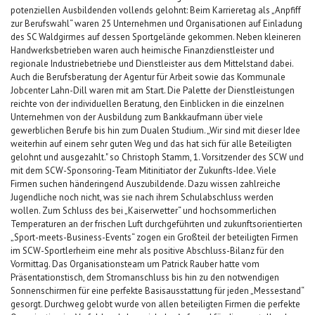
potenziellen Ausbildenden vollends gelohnt: Beim Karrieretag als „Anpfiff
zur Berufswahl“ waren 25 Unternehmen und Organisationen auf Einladung
des SC Waldgirmes auf dessen Sportgelände gekommen. Neben kleineren
Handwerksbetrieben waren auch heimische Finanzdienstleister und
regionale Industriebetriebe und Dienstleister aus dem Mittelstand dabei.
Auch die Berufsberatung der Agentur für Arbeit sowie das Kommunale
Jobcenter Lahn-Dill waren mit am Start. Die Palette der Dienstleistungen
reichte von der individuellen Beratung, den Einblicken in die einzelnen
Unternehmen von der Ausbildung zum Bankkaufmann über viele
gewerblichen Berufe bis hin zum Dualen Studium. „Wir sind mit dieser Idee
weiterhin auf einem sehr guten Weg und das hat sich für alle Beteiligten
gelohnt und ausgezahlt." so Christoph Stamm, 1. Vorsitzender des SCW und
mit dem SCW-Sponsoring-Team Mitinitiator der Zukunfts-Idee. Viele
Firmen suchen händeringend Auszubildende. Dazu wissen zahlreiche
Jugendliche noch nicht, was sie nach ihrem Schulabschluss werden
wollen. Zum Schluss des bei „Kaiserwetter“ und hochsommerlichen
Temperaturen an der frischen Luft durchgeführten und zukunftsorientierten
„Sport-meets-Business-Events“ zogen ein Großteil der beteiligten Firmen
im SCW-Sportlerheim eine mehr als positive Abschluss-Bilanz für den
Vormittag. Das Organisationsteam um Patrick Rauber hatte vom
Präsentationstisch, dem Stromanschluss bis hin zu den notwendigen
Sonnenschirmen für eine perfekte Basisausstattung für jeden „Messestand“
gesorgt. Durchweg gelobt wurde von allen beteiligten Firmen die perfekte