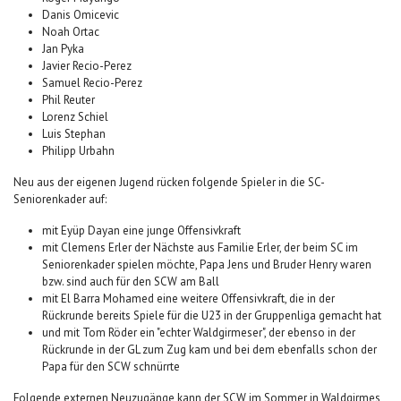
Danis Omicevic
Noah Ortac
Jan Pyka
Javier Recio-Perez
Samuel Recio-Perez
Phil Reuter
Lorenz Schiel
Luis Stephan
Philipp Urbahn
Neu aus der eigenen Jugend rücken folgende Spieler in die SC-
Seniorenkader auf:
mit Eyüp Dayan eine junge Offensivkraft
mit Clemens Erler der Nächste aus Familie Erler, der beim SC im
Seniorenkader spielen möchte, Papa Jens und Bruder Henry waren
bzw. sind auch für den SCW am Ball
mit El Barra Mohamed eine weitere Offensivkraft, die in der
Rückrunde bereits Spiele für die U23 in der Gruppenliga gemacht hat
und mit Tom Röder ein "echter Waldgirmeser", der ebenso in der
Rückrunde in der GL zum Zug kam und bei dem ebenfalls schon der
Papa für den SCW schnürrte
Folgende externen Neuzugänge kann der SCW im Sommer in Waldgirmes