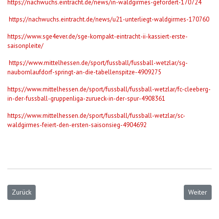
https://nachwuchs.eintracht.de/news/in-waldgirmes-gefordert-170724
https://nachwuchs.eintracht.de/news/u21-unterliegt-waldgirmes-170760
https://www.sge4ever.de/sge-kompakt-eintracht-ii-kassiert-erste-
saisonpleite/
https://www.mittelhessen.de/sport/fussball/fussball-wetzlar/sg-
naubornlaufdorf-springt-an-die-tabellenspitze-4909275
https://www.mittelhessen.de/sport/fussball/fussball-wetzlar/fc-cleeberg-
in-der-fussball-gruppenliga-zurueck-in-der-spur-4908361
https://www.mittelhessen.de/sport/fussball/fussball-wetzlar/sc-
waldgirmes-feiert-den-ersten-saisonsieg-4904692
Vorheriger Beitrag: Spieltag SCW I/U23/III/U19 KW35/2025
Nächster B
Zurück
Weiter