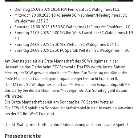
Dienstag 19.08.2025 18:30 FSV Fernwald : SC Waldgirmes I 1:1
Mittwoch 20.08.2025 18:45
19:00
SG Naunheim/Niedergirmes : SC
Waldgirmes U23 2:3
Samstag 23.08.2025 15:30 SC Waldgirmes I : Eintracht Frankfurt II 2:0
Sonntag 24.08.2025 11:00 SG Rot Weiß Frankfurt : SC Waldgirmes U19
3:1
Sonntag 24.08.2025 15:30 VfB Wetter : SC Waldgirmes U23 1:2
Sonntag 24.08.2025 15:30 FC Spartak Wetzlar : SC Waldgirmes III 0:0
Am Dienstag spielt die Erste Mannschaft des SC Waldgirmes in der
Hessenliga das Derby beim FSV Fernwald. Der FSV wurde letzte Saison
Meister, der SCW gewann aber beide Derbys. Am Samstag empfängt die
Erste Mannschaft dann Regionalligaabsteiger Eintracht Frankfurt II.
Die U23 des SC Waldgirmes spielt am Mittwoch in der Gruppenliga GI/MR
das Derby bei der SG Naunheim/Niedergirmes. Am Sonntag geht es zum
VfB Wetter.
Die Dritte Mannschaft spielt am Sonntag bei FC Spartak Wetzlar.
Die SCW U19 spielt am Sonntag ihr Auftaktspiel in der Hessenliga auswärts
bei der SG Rot Weiß Frankfurt.
Der SC Waldgirmes hofft auf ihre Unterstützung und interessante Spiele!
Presseberichte